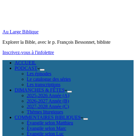
Au Large Biblique
Explorer la Bible, avec le p. François Bessonnet, bibliste
Inscrivez-vous à l'infolettre
ACCUEIL
PODCAST
Les épisodes
Le catalogue des séries
Les transcriptions
DIMANCHES & FÊTES
2025-2026 Année (A)
2026-2027 Année (B)
2027-2028 Année (C)
Thèmes liturgiques
COMMENTAIRES BIBLIQUES
Évangile selon Matthieu
Évangile selon Marc
Évangile selon Luc