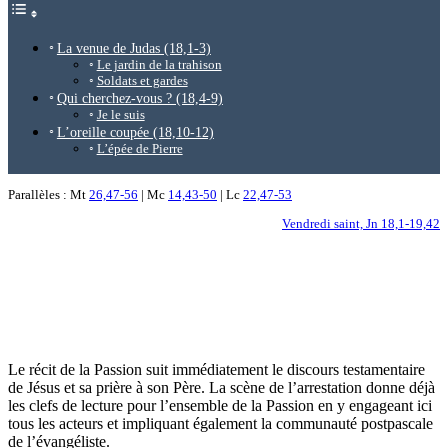
La venue de Judas (18,1-3)
Le jardin de la trahison
Soldats et gardes
Qui cherchez-vous ? (18,4-9)
Je le suis
L’oreille coupée (18,10-12)
L’épée de Pierre
Parallèles : Mt
26,47-56
| Mc
14,43-50
| Lc
22,47-53
Vendredi saint, Jn 18,1-19,42
Le récit de la Passion suit immédiatement le discours testamentaire
de Jésus et sa prière à son Père. La scène de l’arrestation donne déjà
les clefs de lecture pour l’ensemble de la Passion en y engageant ici
tous les acteurs et impliquant également la communauté postpascale
de l’évangéliste.