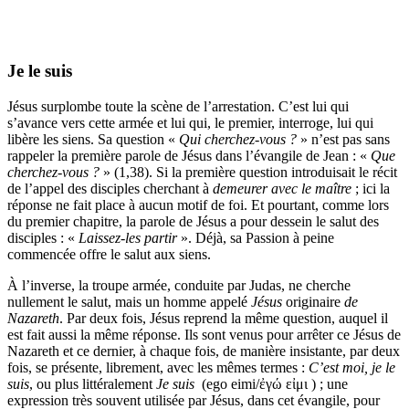
Je le suis
Jésus surplombe toute la scène de l’arrestation. C’est lui qui
s’avance vers cette armée et lui qui, le premier, interroge, lui qui
libère les siens. Sa question «
Qui cherchez-vous ?
» n’est pas sans
rappeler la première parole de Jésus dans l’évangile de Jean : «
Que
cherchez-vous ?
» (1,38). Si la première question introduisait le récit
de l’appel des disciples cherchant à
demeurer avec
le maître
; ici la
réponse ne fait place à aucun motif de foi. Et pourtant, comme lors
du premier chapitre, la parole de Jésus a pour dessein le salut des
disciples : «
Laissez-les partir
». Déjà, sa Passion à peine
commencée offre le salut aux siens.
À l’inverse, la troupe armée, conduite par Judas, ne cherche
nullement le salut, mais un homme appelé
Jésus
originaire
de
Nazareth
. Par deux fois, Jésus reprend la même question, auquel il
est fait aussi la même réponse. Ils sont venus pour arrêter ce Jésus de
Nazareth et ce dernier, à chaque fois, de manière insistante, par deux
fois, se présente, librement, avec les mêmes termes :
C’est moi, je le
suis
, ou plus littéralement
Je suis
(ego eimi/ἐγώ εἰμι ) ; une
expression très souvent utilisée par Jésus, dans cet évangile, pour