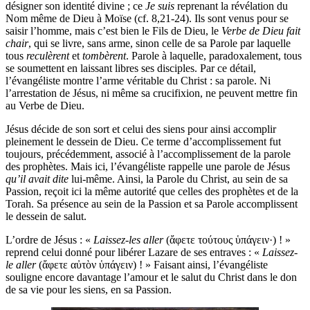
désigner son identité divine ; ce
Je suis
reprenant la révélation du
Nom même de Dieu à Moïse (cf. 8,21-24). Ils sont venus pour se
saisir l’homme, mais c’est bien le Fils de Dieu, le
Verbe de Dieu fait
chair
, qui se livre, sans arme, sinon celle de sa Parole par laquelle
tous
reculèrent
et
tombèrent
. Parole à laquelle, paradoxalement, tous
se soumettent en laissant libres ses disciples. Par ce détail,
l’évangéliste montre l’arme véritable du Christ : sa parole. Ni
l’arrestation de Jésus, ni même sa crucifixion, ne peuvent mettre fin
au Verbe de Dieu.
Jésus décide de son sort et celui des siens pour ainsi accomplir
pleinement le dessein de Dieu. Ce terme d’accomplissement fut
toujours, précédemment, associé à l’accomplissement de la parole
des prophètes. Mais ici, l’évangéliste rappelle une parole de Jésus
qu’il avait dite
lui-même. Ainsi, la Parole du Christ, au sein de sa
Passion, reçoit ici la même autorité que celles des prophètes et de la
Torah. Sa présence au sein de la Passion et sa Parole accomplissent
le dessein de salut.
L’ordre de Jésus : «
Laissez-les aller
(ἄφετε τούτους ὑπάγειν·) ! »
reprend celui donné pour libérer Lazare de ses entraves : «
Laissez-
le aller
(ἄφετε αὐτὸν ὑπάγειν) ! » Faisant ainsi, l’évangéliste
souligne encore davantage l’amour et le salut du Christ dans le don
de sa vie pour les siens, en sa Passion.