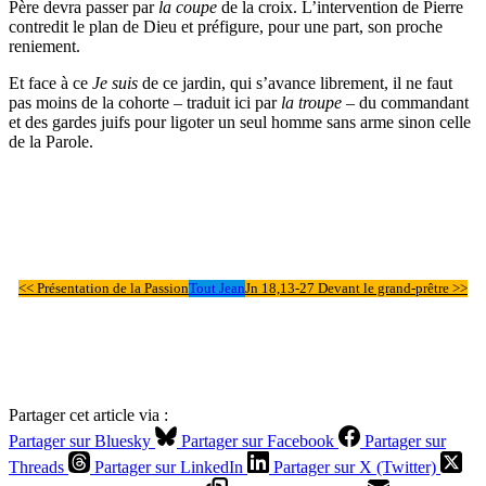
Père devra passer par
la coupe
de la croix. L’intervention de Pierre
contredit le plan de Dieu et préfigure, pour une part, son proche
reniement.
Et face à ce
Je suis
de ce jardin, qui s’avance librement, il ne faut
pas moins de la cohorte – traduit ici par
la troupe
– du commandant
et des gardes juifs pour ligoter un seul homme sans arme sinon celle
de la Parole.
<< Présentation de la Passion
Tout Jean
Jn 18,13-27 Devant le grand-prêtre >>
Partager cet article via :
Partager sur Bluesky
Partager sur Facebook
Partager sur
Threads
Partager sur LinkedIn
Partager sur X (Twitter)