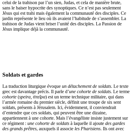
celui de la trahison par l’un sien, Judas, et cela de manière brute,
sans le baiser hypocrite des synoptiques. Ce n’est pas seulement
Jésus qui est trahi mais également la communauté des disciples. Ce
jardin représente le lieu où ils avaient l’habitude de s’assembler. La
trahison de Judas vient briser l’unité des disciples. La Passion de
Jésus implique déjà la communauté.
Soldats et gardes
La traduction liturgique évoque
un détachement de soldats
. Le texte
grec est davantage précis. Il parle d’
une cohorte de soldats.
Le terme
cohorte
(
speira, σπεῖρα
) est un terme technique militaire, qui dans
l’armée romaine du premier siècle, définit une troupe de six sent
soldats, présents à Jérusalem. Ici, évidemment, il conviendrait
d’entendre que ces soldats, qui peuvent être une dizaine,
appartiennent à une cohorte. Mais l’évangéliste insiste justement sur
ce régiment :
une cohorte de soldats
à laquelle il ajoute
des gardes
des grands prêtres
, auxquels il associe
les Pharisiens
. Ils ont avec