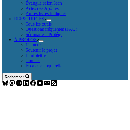
Évangile selon Jean
Actes des Apôtres
Autres livres bibliques
RESSOURCES
Tous les outils
Questions fréquentes (FAQ)
Séminaire – Protégé
À PROPOS
L’auteur
Soutenir le projet
L’infolettre
Contact
Escales en aquarelle
Rechercher