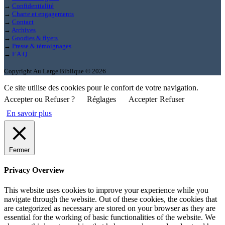
→
Confidentialité
→
Charte et engagements
→
Contact
→
Archives
→
Goodies & flyers
→
Presse & témoignages
→
F.A.Q.
Copyright Au Large Biblique © 2026
Ce site utilise des cookies pour le confort de votre navigation.
Accepter ou Refuser ?
Réglages
Accepter
Refuser
En savoir plus
Fermer
Privacy Overview
This website uses cookies to improve your experience while you
navigate through the website. Out of these cookies, the cookies that
are categorized as necessary are stored on your browser as they are
essential for the working of basic functionalities of the website. We