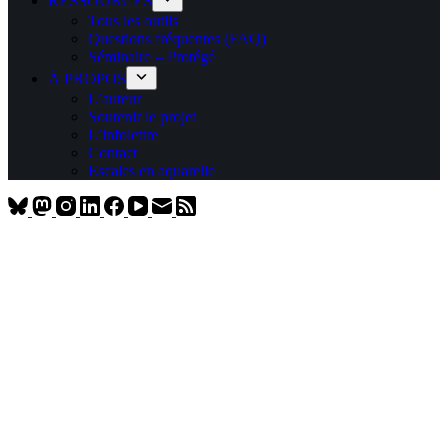
RESSOURCES
Tous les outils
Questions fréquentes (FAQ)
Séminaire – Protégé
À PROPOS
L’auteur
Soutenir le projet
L’infolettre
Contact
Escales en aquarelle