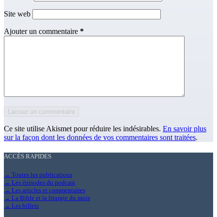
Site web
Ajouter un commentaire
*
Laisser un commentaire
Ce site utilise Akismet pour réduire les indésirables.
En savoir plus
sur la façon dont les données de vos commentaires sont traitées
.
ACCÈS RAPIDES
→ Toutes les publications
→ Les épisodes du podcast
→ Les articles et commentaires
→ La Bible et la liturgie du mois
→ Les billets