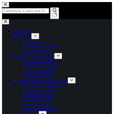
Passer
au
contenu
Aucun
résultat
ACCUEIL
PODCAST
Les épisodes
Le catalogue des séries
Les transcriptions
DIMANCHES & FÊTES
2025-2026 Année (A)
2026-2027 Année (B)
2027-2028 Année (C)
Thèmes liturgiques
COMMENTAIRES BIBLIQUES
Évangile selon Matthieu
Évangile selon Marc
Évangile selon Luc
Évangile selon Jean
Actes des Apôtres
Autres livres bibliques