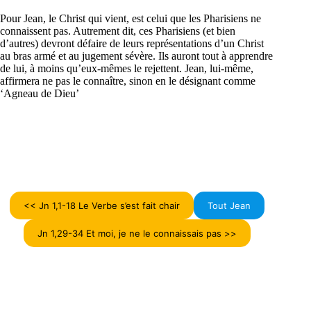
Pour Jean, le Christ qui vient, est celui que les Pharisiens ne
connaissent pas. Autrement dit, ces Pharisiens (et bien
d’autres) devront défaire de leurs représentations d’un Christ
au bras armé et au jugement sévère. Ils auront tout à apprendre
de lui, à moins qu’eux-mêmes le rejettent. Jean, lui-même,
affirmera ne pas le connaître, sinon en le désignant comme
‘Agneau de Dieu’
<< Jn 1,1-18 Le Verbe s’est fait chair
Tout Jean
Jn 1,29-34 Et moi, je ne le connaissais pas >>