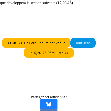
que développera la section suivante (17,20-26).
<< Jn 17,1-11a Père, l’heure est venue
Tout Jean
Jn 17,20-26 Père juste >>
Partager cet article via :