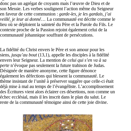
donc pas un agrégat de croyants mais l’œuvre de Dieu et de
son Messie. Les verbes soulignent l’action même du Seigneur
en faveur de cette communion :
garde-les, je les gardais, j’ai
veillé, je leur ai donné
… La communauté est décrite comme le
lieu où se déploient la sainteté du Père et la Parole du Fils. Le
contexte proche de la Passion rejoint également celui de la
communauté johannique souffrant de persécutions.
La fidélité du Christ envers le Père et son amour pour les
siens,
jusqu’au bout
(13,1), appelle les disciples à la fidélité
envers leur Seigneur. La mention de
celui qui s’en va à sa
perte
n’évoque pas seulement la future trahison de Judas.
Désignée de manière anonyme, cette figure dénonce
également les défections qui blessent la communauté. Le
thème insistant de l’unité à préserver suggère que celle-ci était
déjà mise à mal au temps de l’évangéliste. L’accomplissement
des Écritures vient alors éclairer ces désertions, non comme un
échec ecclésial, mais il les inscrit dans le plan du salut. Le
reste de la communauté témoigne ainsi de cette joie divine.