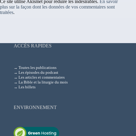
Ce site utilise Akismet pour réduire les indésirables.
En savoir
plus sur la façon dont les données de vos commentaires sont
traitées
.
ACCÈS RAPIDES
→ Toutes les publications
→ Les épisodes du podcast
→ Les articles et commentaires
→ La Bible et la liturgie du mois
→ Les billets
ENVIRONNEMENT