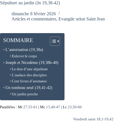
Sépulture au jardin (Jn 19,38-42)
dimanche 8 février 2026
Articles et commentaires
,
Evangile selon Saint Jean
SOMMAIRE
L’autorisation (19,38a)
Enlever le corps
Joseph et Nicodème (19,38b-40)
Le don d’une sépulture
L’audace des disciples
Cent livres d’aromates
Un tombeau neuf (19,41-42)
Un jardin proche
Parallèles : Mt
27,55-61
| Mc
15,40-47
| Lc
23,50-66
Vendredi saint 18,1-19,42