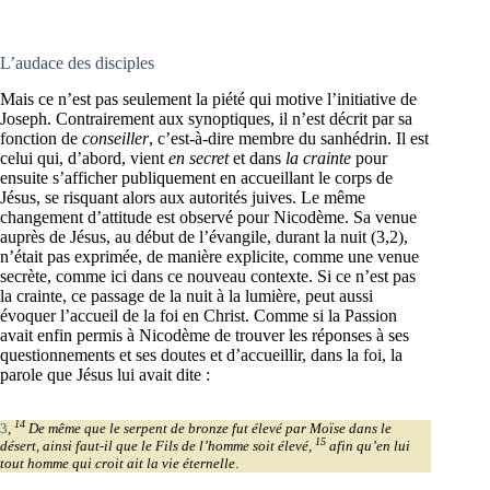
L’audace des disciples
Mais ce n’est pas seulement la piété qui motive l’initiative de
Joseph. Contrairement aux synoptiques, il n’est décrit par sa
fonction de
conseiller
, c’est-à-dire membre du sanhédrin. Il est
celui qui, d’abord, vient
en secret
et dans
la crainte
pour
ensuite s’afficher publiquement en accueillant le corps de
Jésus, se risquant alors aux autorités juives. Le même
changement d’attitude est observé pour Nicodème. Sa venue
auprès de Jésus, au début de l’évangile, durant la nuit (3,2),
n’était pas exprimée, de manière explicite, comme une venue
secrète, comme ici dans ce nouveau contexte. Si ce n’est pas
la crainte, ce passage de la nuit à la lumière, peut aussi
évoquer l’accueil de la foi en Christ. Comme si la Passion
avait enfin permis à Nicodème de trouver les réponses à ses
questionnements et ses doutes et d’accueillir, dans la foi, la
parole que Jésus lui avait dite :
14
3
,
De même que le serpent de bronze fut élevé par Moïse dans le
15
désert, ainsi faut-il que le Fils de l’homme soit élevé,
afin qu’en lui
tout homme qui croit ait la vie éternelle
.