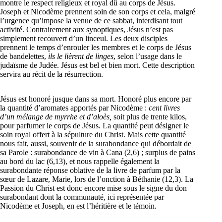
montre le respect religieux et royal dû au corps de Jésus.
Joseph et Nicodème prennent soin de son corps et cela, malgré
l’urgence qu’impose la venue de ce sabbat, interdisant tout
activité. Contrairement aux synoptiques, Jésus n’est pas
simplement recouvert d’un linceul. Les deux disciples
prennent le temps d’enrouler les membres et le corps de Jésus
de bandelettes,
ils le lièrent de linges
, selon l’usage dans le
judaïsme de Judée. Jésus est bel et bien mort. Cette description
servira au récit de la résurrection.
Jésus est honoré jusque dans sa mort. Honoré plus encore par
la quantité d’aromates apportés par Nicodème :
cent livres
d’un mélange de myrrhe et d’aloès,
soit plus de trente kilos,
pour parfumer le corps de Jésus. La quantité peut désigner le
soin royal offert à la sépulture du Christ. Mais cette quantité
nous fait, aussi, souvenir de la surabondance qui débordait de
sa Parole : surabondance de vin à Cana (2,6) ; surplus de pains
au bord du lac (6,13), et nous rappelle également la
surabondante réponse oblative de la livre de parfum par la
sœur de Lazare, Marie, lors de l’onction à Béthanie (12,3). La
Passion du Christ est donc encore mise sous le signe du don
surabondant dont la communauté, ici représentée par
Nicodème et Joseph, en est l’héritière et le témoin.