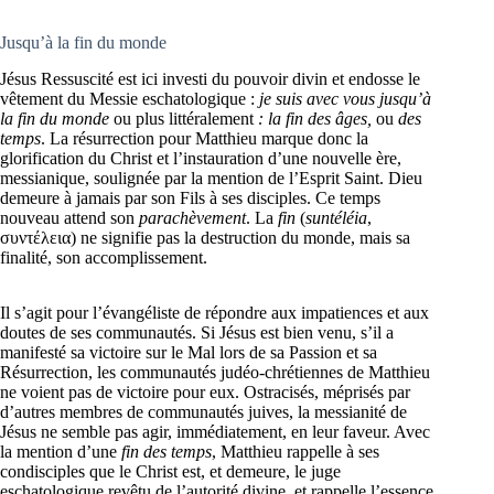
Jusqu’à la fin du monde
Jésus Ressuscité est ici investi du pouvoir divin et endosse le
vêtement du Messie eschatologique :
je suis avec vous jusqu’à
la fin du monde
ou plus littéralement
: la fin des âges,
ou
des
temps
. La résurrection pour Matthieu marque donc la
glorification du Christ et l’instauration d’une nouvelle ère,
messianique, soulignée par la mention de l’Esprit Saint. Dieu
demeure à jamais par son Fils à ses disciples. Ce temps
nouveau attend son
parachèvement
. La
fin
(
suntéléia
,
συντέλεια) ne signifie pas la destruction du monde, mais sa
finalité, son accomplissement.
Il s’agit pour l’évangéliste de répondre aux impatiences et aux
doutes de ses communautés. Si Jésus est bien venu, s’il a
manifesté sa victoire sur le Mal lors de sa Passion et sa
Résurrection, les communautés judéo-chrétiennes de Matthieu
ne voient pas de victoire pour eux. Ostracisés, méprisés par
d’autres membres de communautés juives, la messianité de
Jésus ne semble pas agir, immédiatement, en leur faveur. Avec
la mention d’une
fin des temps
, Matthieu rappelle à ses
condisciples que le Christ est, et demeure, le juge
eschatologique revêtu de l’autorité divine, et rappelle l’essence