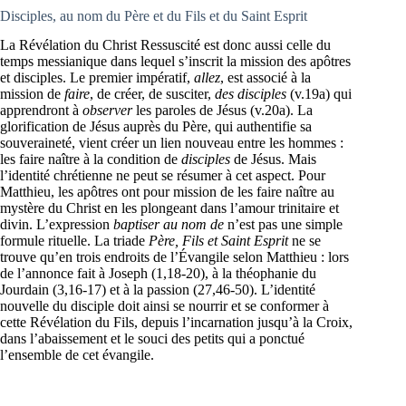
Disciples, au nom du Père et du Fils et du Saint Esprit
La Révélation du Christ Ressuscité est donc aussi celle du
temps messianique dans lequel s’inscrit la mission des apôtres
et disciples. Le premier impératif,
allez
, est associé à la
mission de
faire
, de créer, de susciter,
des disciples
(v.19a) qui
apprendront à
observer
les paroles de Jésus (v.20a). La
glorification de Jésus auprès du Père, qui authentifie sa
souveraineté, vient créer un lien nouveau entre les hommes :
les faire naître à la condition de
disciples
de Jésus. Mais
l’identité chrétienne ne peut se résumer à cet aspect. Pour
Matthieu, les apôtres ont pour mission de les faire naître au
mystère du Christ en les plongeant dans l’amour trinitaire et
divin. L’expression
baptiser au nom de
n’est pas une simple
formule rituelle. La triade
Père, Fils et Saint Esprit
ne se
trouve qu’en trois endroits de l’Évangile selon Matthieu : lors
de l’annonce fait à Joseph (1,18-20), à la théophanie du
Jourdain (3,16-17) et à la passion (27,46-50). L’identité
nouvelle du disciple doit ainsi se nourrir et se conformer à
cette Révélation du Fils, depuis l’incarnation jusqu’à la Croix,
dans l’abaissement et le souci des petits qui a ponctué
l’ensemble de cet évangile.