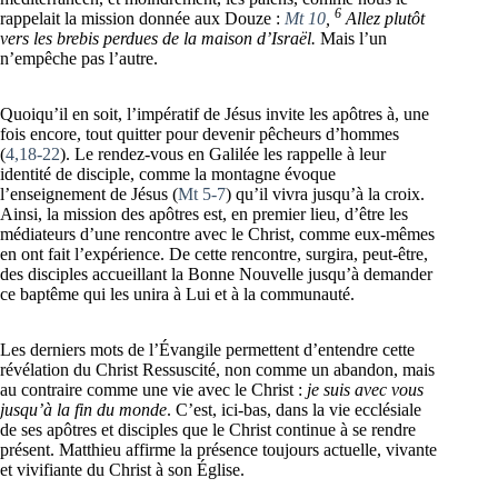
6
rappelait la mission donnée aux Douze :
Mt 10
,
Allez plutôt
vers les brebis perdues de la maison d’Israël.
Mais l’un
n’empêche pas l’autre.
Quoiqu’il en soit, l’impératif de Jésus invite les apôtres à, une
fois encore, tout quitter pour devenir pêcheurs d’hommes
(
4,18-22
). Le rendez-vous en Galilée les rappelle à leur
identité de disciple, comme la montagne évoque
l’enseignement de Jésus (
Mt 5-7
) qu’il vivra jusqu’à la croix.
Ainsi, la mission des apôtres est, en premier lieu, d’être les
médiateurs d’une rencontre avec le Christ, comme eux-mêmes
en ont fait l’expérience. De cette rencontre, surgira, peut-être,
des disciples accueillant la Bonne Nouvelle jusqu’à demander
ce baptême qui les unira à Lui et à la communauté.
Les derniers mots de l’Évangile permettent d’entendre cette
révélation du Christ Ressuscité, non comme un abandon, mais
au contraire comme une vie avec le Christ :
je suis avec vous
jusqu’à la fin du monde
. C’est, ici-bas, dans la vie ecclésiale
de ses apôtres et disciples que le Christ continue à se rendre
présent. Matthieu affirme la présence toujours actuelle, vivante
et vivifiante du Christ à son Église.