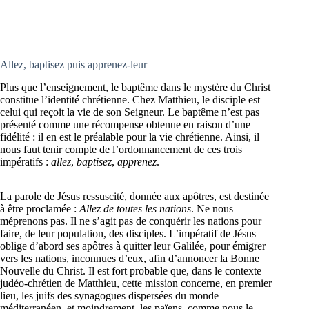
Allez, baptisez puis apprenez-leur
Plus que l’enseignement, le baptême dans le mystère du Christ
constitue l’identité chrétienne. Chez Matthieu, le disciple est
celui qui reçoit la vie de son Seigneur. Le baptême n’est pas
présenté comme une récompense obtenue en raison d’une
fidélité : il en est le préalable pour la vie chrétienne. Ainsi, il
nous faut tenir compte de l’ordonnancement de ces trois
impératifs :
allez
,
baptisez
,
apprenez
.
La parole de Jésus ressuscité, donnée aux apôtres, est destinée
à être proclamée :
Allez de toutes les nations
. Ne nous
méprenons pas. Il ne s’agit pas de conquérir les nations pour
faire, de leur population, des disciples. L’impératif de Jésus
oblige d’abord ses apôtres à quitter leur Galilée, pour émigrer
vers les nations, inconnues d’eux, afin d’annoncer la Bonne
Nouvelle du Christ. Il est fort probable que, dans le contexte
judéo-chrétien de Matthieu, cette mission concerne, en premier
lieu, les juifs des synagogues dispersées du monde
méditerranéen, et moindrement, les païens, comme nous le