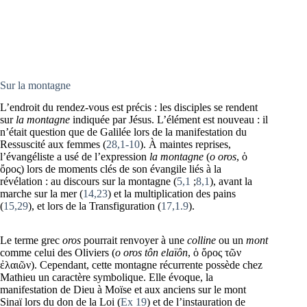
Sur la montagne
L’endroit du rendez-vous est précis : les disciples se rendent
sur
la
montagne
indiquée par Jésus. L’élément est nouveau : il
n’était question que de Galilée lors de la manifestation du
Ressuscité aux femmes (
28,1-10
). À maintes reprises,
l’évangéliste a usé de l’expression
la montagne
(
o oros
, ὁ
ὄρος) lors de moments clés de son évangile liés à la
révélation : au discours sur la montagne (
5,1
;
8,1
), avant la
marche sur la mer (
14,23
) et la multiplication des pains
(
15,29
), et lors de la Transfiguration (
17,1.9
).
Le terme grec
oros
pourrait renvoyer à une
colline
ou un
mont
comme celui des Oliviers (
o oros tôn elaïôn
, ὁ ὄρος τῶν
ἐλαιῶν). Cependant, cette montagne récurrente possède chez
Mathieu un caractère symbolique. Elle évoque, la
manifestation de Dieu à Moïse et aux anciens sur le mont
Sinaï lors du don de la Loi (
Ex 19
) et de l’instauration de