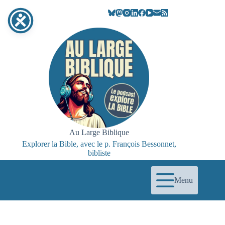
Passer
au
contenu
Au Large Biblique
Explorer la Bible, avec le p. François Bessonnet,
bibliste
Menu