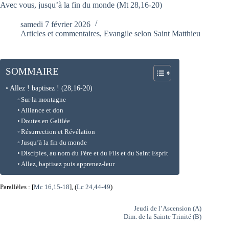
Avec vous, jusqu’à la fin du monde (Mt 28,16-20)
samedi 7 février 2026
Articles et commentaires
,
Evangile selon Saint Matthieu
SOMMAIRE
Allez ! baptisez ! (28,16-20)
Sur la montagne
Alliance et don
Doutes en Galilée
Résurrection et Révélation
Jusqu’à la fin du monde
Disciples, au nom du Père et du Fils et du Saint Esprit
Allez, baptisez puis apprenez-leur
Parallèles : [
Mc 16,15-18
], (
Lc 24,44-49
)
Jeudi de l’Ascension (A)
Dim. de la Sainte Trinité (B)