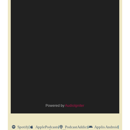
Powered by
AudioIgniter
Spotify
ApplePodcasts
PodcastAddict
Applis Android