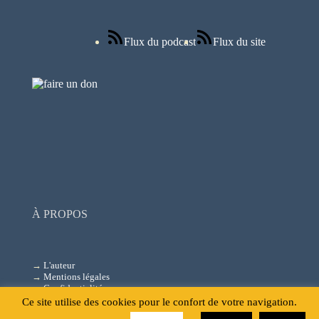
Flux du podcast
Flux du site
À PROPOS
→
L'auteur
→
Mentions légales
→
Confidentialité
→
Charte et engagements
Ce site utilise des cookies pour le confort de votre navigation.
→
Contact